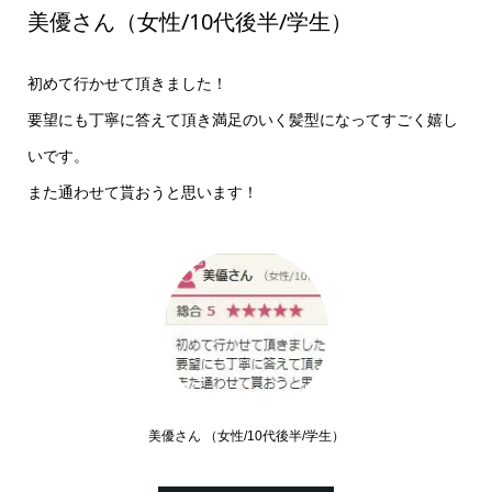
美優さん（女性/10代後半/学生）
初めて行かせて頂きました！
要望にも丁寧に答えて頂き満足のいく髪型になってすごく嬉し
いです。
また通わせて貰おうと思います！
美優さん （女性/10代後半/学生）