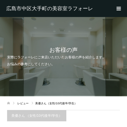
広島市中区大手町の美容室ラフォーレ
お客様の声
実際にラフォーレにご来店いただいたお客様の声を紹介します。
お悩みの参考にしてください。
レビュー
美優さん（女性/10代後半/学生）
美優さん （女性/10代後半/学生）